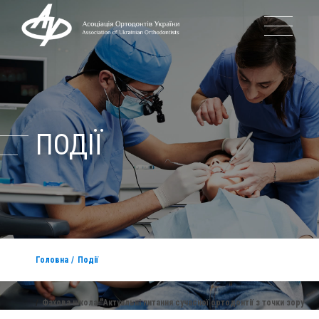
ПОДІЇ
Головна
Події
Фахова школа "Актуальні питання сучасної ортодонтії з точки зору