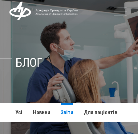
ПРО АСОЦІАЦІЮ
ІСТОРІЯ АОУ
БЛОГ
КЕРІВНИЦТВО АОУ
ПОДІЇ
Усі
Новини
Звіти
Для пацієнтів
БЛОГ