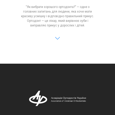
“Як вибрати хорошого ортодонта?” — одне з
головних запитань для людини, яка хоче мати
красиву усмішку і відповідно правильний прикус.
Ортодонт — це лікар, який вирівнює зуби і
виправляє прикус у дорослих і дітей.
Отодонтія, мабуть, є найскладнішою і найбільш
інтелектуальною з усіх стоматологічних
спеціальностей. Сьогодні ця галузь стрімко
змінюється і розвивається, як в Україні, так і за
кордоном.
Варто довіряти своє здоров'я фахівцю, якщо він:
1. Є сертифікованим ортодонтом. 2. Є членом АОУ
та дотримується Етичного кодексу ортодонта. 3.
Застосовує комплексні методи обстеження при
діагностиці пацієнта. 4. Встановлює і доносить до
пацієнта "зрозумілий" план лікування. 5. Має
хороші відгуки про свою діяльність від колег
(інших ортодонтів). 6. Застосовує
міждисциплінарний підхід до лікування.
Це, звичайно, не всі критерії вибору хорошого
лікаря-ортодонта. На нашому сайті ви можете