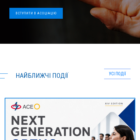
НОВИНИ
ВСТУПИТИ В АСОЦІАЦІЮ
ЗВІТИ
ДЛЯ ПАЦІЄНТІВ
УСІ ПОДІЇ
НАЙБЛИЖЧІ ПОДІЇ
ЧЛЕНИ АОУ