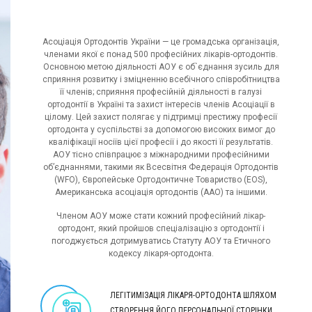
Асоціація Ортодонтів України — це громадська організація,
членами якої є понад 500 професійних лікарів-ортодонтів.
Основною метою діяльності АОУ є об`єднання зусиль для
сприяння розвитку і зміцненню всебічного співробітництва
її членів; сприяння професійній діяльності в галузі
ортодонтії в Україні та захист інтересів членів Асоціації в
цілому. Цей захист полягає у підтримці престижу професії
ортодонта у суспільстві за допомогою високих вимог до
кваліфікації носіїв цієї професії і до якості її результатів.
АОУ тісно співпрацює з міжнародними професійними
об’єднаннями, такими як Всесвітня Федерація Ортодонтів
(WFO), Європейське Ортодонтичне Товариство (EOS),
Американська асоціація ортодонтів (ААО) та іншими.
Членом АОУ може стати кожний професійний лікар-
ортодонт, який пройшов спеціалізацію з ортодонтії і
погоджується дотримуватись Статуту АОУ та Етичного
кодексу лікаря-ортодонта.
ЛЕГІТИМІЗАЦІЯ ЛІКАРЯ-ОРТОДОНТА ШЛЯХОМ
СТВОРЕННЯ ЙОГО ПЕРСОНАЛЬНОЇ СТОРІНКИ