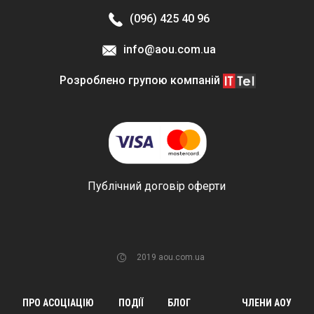
знайти кваліфікованого спеціаліста у своєму
регіоні. Асоціація ортодонтів України захищає
(096) 425 40 96
інтереси лікарів та пацієнтів шляхом
виокремлення та підтримки професіоналів галузі.
info@aou.com.ua
Розроблено групою компаній
Публічний договір оферти
2019 aou.com.ua
C
ПРО АСОЦІАЦІЮ
ПОДІЇ
БЛОГ
ЧЛЕНИ АОУ