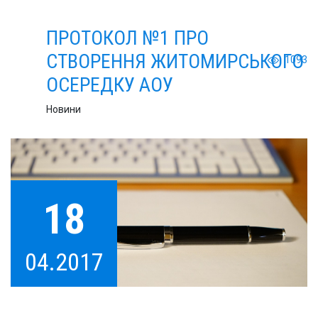
НОВИНИ
ПРОТОКОЛ №1 ПРО
СТВОРЕННЯ ЖИТОМИРСЬКОГО
1093
ЗВІТИ
ОСЕРЕДКУ АОУ
Новини
ДЛЯ ПАЦІЄНТІВ
ЧЛЕНИ АОУ
18
04.2017