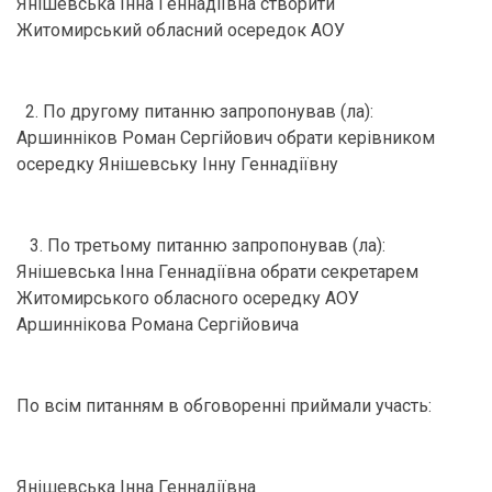
Янішевська Інна Геннадіївна створити
Житомирський обласний осередок АОУ
2. По другому питанню запропонував (ла):
Аршинніков Роман Сергійович обрати керівником
осередку Янішевську Інну Геннадіївну
3. По третьому питанню запропонував (ла):
Янішевська Інна Геннадіївна обрати секретарем
Житомирського обласного осередку АОУ
Аршиннікова Романа Сергійовича
По всім питанням в обговоренні приймали участь:
Янішевська Інна Геннадіївна