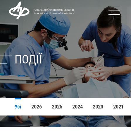
ПРО АСОЦІ
ІСТОРІЯ 
ПОДІЇ
КЕРІВНИЦТВ
ПОДІЇ
Усі
2026
2025
2024
2023
2021
БЛОГ