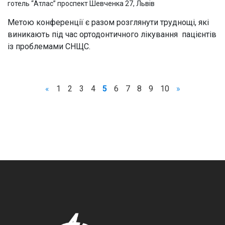
готель “Атлас” проспект Шевченка 27, Львів
Метою конференції є разом розглянути труднощі, які
виникають під час ортодонтичного лікування пацієнтів
із проблемами СНЩС.
ОСОБИСТИЙ КАБІНЕТ
«
1
2
3
4
5
6
7
8
9
10
»