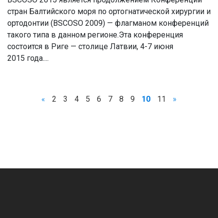
стран Балтийского моря по ортогнатической хирургии и
ортодонтии (BSCOSO 2009) — флагманом конференций
такого типа в данном регионе.Эта конференция
состоится в Риге — столице Латвии, 4-7 июня
2015 года....
ОСОБИСТИЙ КАБІНЕТ
«
2
3
4
5
6
7
8
9
10
11
»