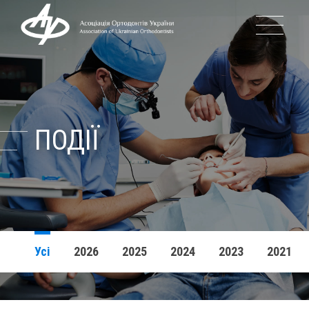
ПРО АСОЦІ
ІСТОРІЯ 
ПОДІЇ
КЕРІВНИЦТВ
ПОДІЇ
Усі
2026
2025
2024
2023
2021
БЛОГ