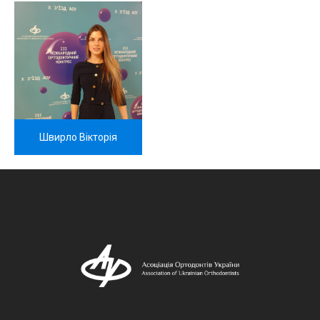
Швирло Вікторія