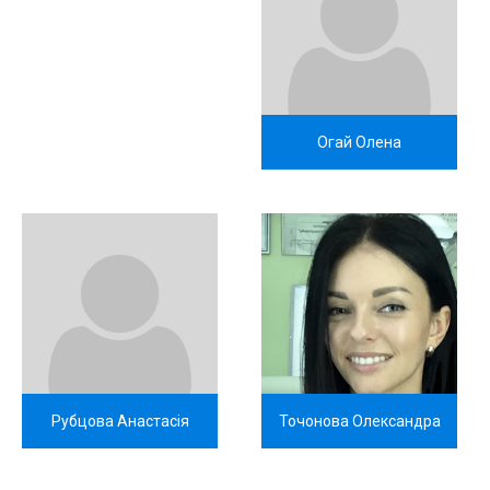
Огай Олена
Рубцова Анастасія
Точонова Олександра