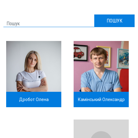
NEWS
ПОШУК
REPORTS
FOR PACIENTS
AUO PARTICIPANTS
Дробот Олена
Камінський Олександр