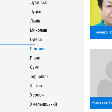
Луганськ
Луцьк
Львів
Миколаїв
Головко Н
Одеса
Полтава
Рівне
Суми
Тернопіль
Харків
Херсон
Житеньов І
Хмельницький