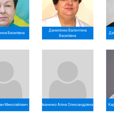
Даниленко Валентина
онна Василівна
Да
Василівна
ван Миколайович
Іваненко Аліна Олександрівна
Ка