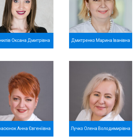
нилів Оксана Дмитрівна
Дмитренко Марина Іванівна
расюнок Aнна Євгеніївна
Лучко Олена Володимирівна